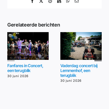
Facebook
X
Reddit
LinkedIn
WhatsApp
E-
mail
Gerelateerde berichten
Vaderdag concert bij
Fanfares in Concert,
Lemmenhof, een
een terugblik
terugblik
30 juni 2026
30 juni 2026