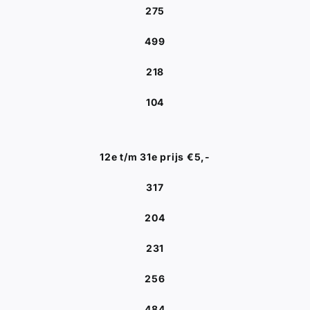
275
499
218
104
12e t/m 31e prijs €5,-
317
204
231
256
484