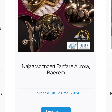
a
Najaarsconcert Fanfare Aurora,
Baexem
,
Published On: 23 mei 2024
ms
Lees bericht