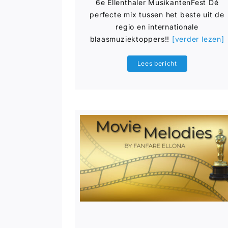
6e Ellenthaler MusikantenFest Dé
perfecte mix tussen het beste uit de
regio en internationale
blaasmuziektoppers!!
[verder lezen]
Lees bericht