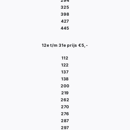
294
325
398
427
445
12e t/m 31e prijs €5,-
112
122
137
138
200
219
262
270
276
287
297